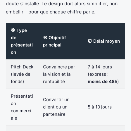
doute s’installe. Le design doit alors simplifier, non
embellir - pour que chaque chiffre parle.
🎯 Type
de
🎯 Objectif
⏰ Délai moyen
présentati
principal
on
Pitch Deck
Convaincre par
7 à 14 jours
(levée de
la vision et la
(express :
fonds)
rentabilité
moins de 48h
)
Présentati
Convertir un
on
client ou un
5 à 10 jours
commerci
partenaire
ale