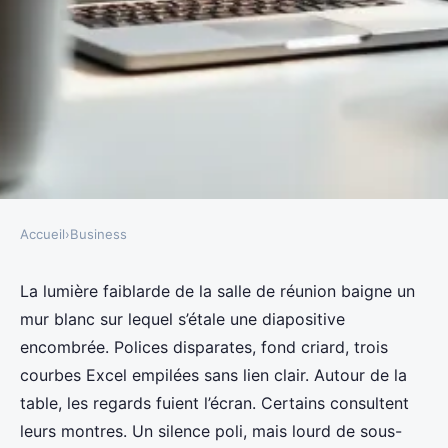
Accueil
›
Business
BUSINESS
5 astuces pour booster l'impact
La lumière faiblarde de la salle de réunion baigne un
mur blanc sur lequel s’étale une diapositive
de vos présentations PowerPoint
encombrée. Polices disparates, fond criard, trois
courbes Excel empilées sans lien clair. Autour de la
Meissa
•
30/04/2026 18:27
•
10 min de lecture
table, les regards fuient l’écran. Certains consultent
leurs montres. Un silence poli, mais lourd de sous-