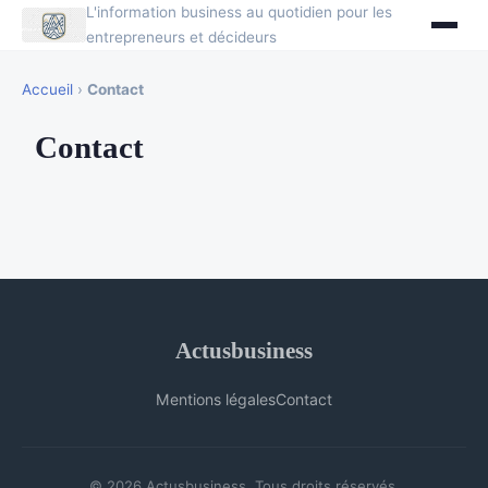
L'information business au quotidien pour les
entrepreneurs et décideurs
Accueil
›
Contact
Contact
Actusbusiness
Mentions légales
Contact
© 2026 Actusbusiness. Tous droits réservés.