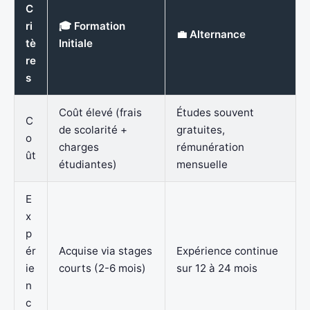
C
ri
🎓 Formation
💼 Alternance
tè
Initiale
re
s
Coût élevé (frais
Études souvent
C
de scolarité +
gratuites,
o
charges
rémunération
ût
étudiantes)
mensuelle
E
x
p
ér
Acquise via stages
Expérience continue
ie
courts (2-6 mois)
sur 12 à 24 mois
n
c