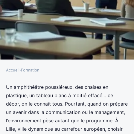
Accueil
›
Formation
FORMATION
Comment choisir la bonne
Un amphithéâtre poussiéreux, des chaises en
plastique, un tableau blanc à moitié effacé… ce
formation ISTC à Lille ?
décor, on le connaît tous. Pourtant, quand on prépare
un avenir dans la communication ou le management,
Tobie
•
08/04/2026 17:43
•
10 min de lecture
l’environnement pèse autant que le programme. À
Lille, ville dynamique au carrefour européen, choisir