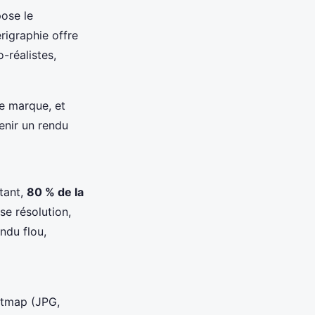
pose le
rigraphie offre
-réalistes,
e marque, et
nir un rendu
rtant,
80 % de la
se résolution,
ndu flou,
itmap (JPG,