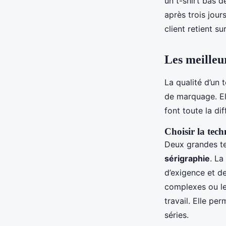
un t-shirt bas 
après trois jou
Rémy
•
30/03/2026 13:11
•
10 min de lecture
client retient s
Les meilleu
La qualité d’un 
de marquage. El
font toute la di
Choisir la tech
Deux grandes te
sérigraphie
. La
d’exigence et de
complexes ou les
travail. Elle pe
séries.