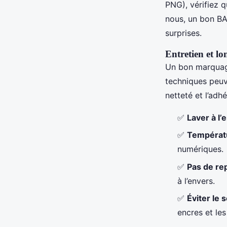
PNG), vérifiez q
nous, un bon BAT
surprises.
Entretien et lo
Un bon marquage
techniques peuve
netteté et l’adh
✅
Laver à l’
✅
Températ
numériques.
✅
Pas de re
à l’envers.
✅
Éviter le
encres et les 