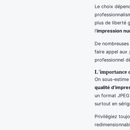
Le choix dépend
professionnalis
plus de liberté 
l’
impression nu
De nombreuses e
faire appel aux
professionnel d
L'importance d
On sous-estime s
qualité d’impre
un format JPEG p
surtout en sérig
Privilégiez toujo
redimensionnabl