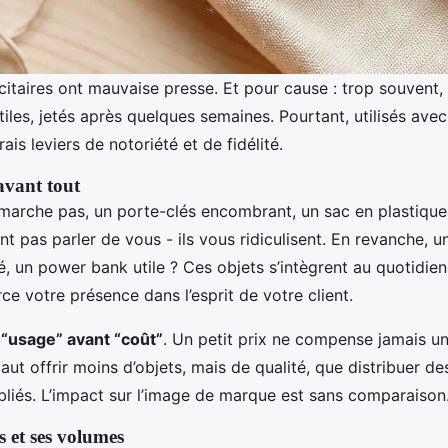
citaires ont mauvaise presse. Et pour cause : trop souvent, i
iles, jetés après quelques semaines. Pourtant, utilisés avec 
ais leviers de notoriété et de fidélité.
 avant tout
 marche pas, un porte-clés encombrant, un sac en plastique
nt pas parler de vous - ils vous ridiculisent. En revanche, u
é, un power bank utile ? Ces objets s’intègrent au quotidie
orce votre présence dans l’esprit de votre client.
“usage” avant “coût”
. Un petit prix ne compense jamais u
 vaut offrir moins d’objets, mais de qualité, que distribuer d
bliés. L’impact sur l’image de marque est sans comparaison
s et ses volumes