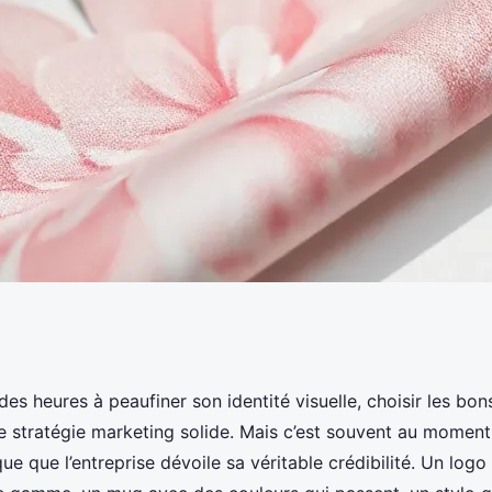
les et objets avec
es heures à peaufiner son identité visuelle, choisir les bon
ne stratégie marketing solide. Mais c’est souvent au momen
ures pratiques
que que l’entreprise dévoile sa véritable crédibilité. Un log