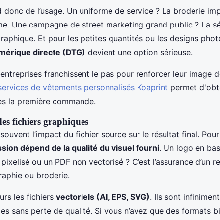
 donc de l’usage. Un uniforme de service ? La broderie im
me. Une campagne de street marketing grand public ? La sé
graphique. Et pour les petites quantités ou les designs photo
mérique directe (DTG)
devient une option sérieuse.
ntreprises franchissent le pas pour renforcer leur image d
services de vêtements personnalisés Koaprint
permet d'obte
ès la première commande.
es fichiers graphiques
ouvent l’impact du fichier source sur le résultat final. Pou
ssion dépend de la qualité du visuel fourni
. Un logo en bas
ixelisé ou un PDF non vectorisé ? C’est l’assurance d’un re
raphie ou broderie.
urs les fichiers
vectoriels (AI, EPS, SVG)
. Ils sont infiniment
es sans perte de qualité. Si vous n’avez que des formats b