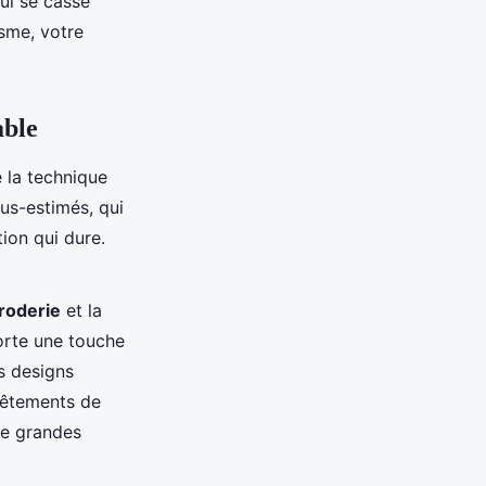
ui se casse
isme, votre
able
e la technique
us-estimés, qui
ion qui dure.
roderie
et la
porte une touche
s designs
 vêtements de
 de grandes