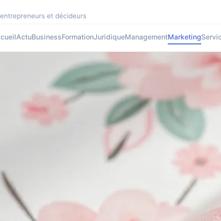
 entrepreneurs et décideurs
cueil
Actu
Business
Formation
Juridique
Management
Marketing
Servi