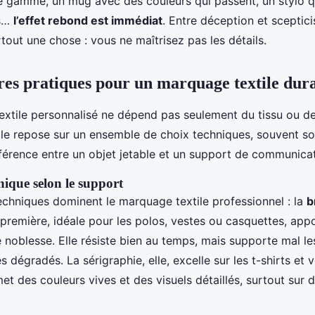
de gamme, un mug avec des couleurs qui passent, un stylo q
rs…
l’effet rebond est immédiat
. Entre déception et sceptic
urtout une chose : vous ne maîtrisez pas les détails.
res pratiques pour un marquage textile dur
textile personnalisé ne dépend pas seulement du tissu ou d
le repose sur un ensemble de choix techniques, souvent so
fférence entre un objet jetable et un support de communicat
nique selon le support
chniques dominent le marquage textile professionnel : la
b
 première, idéale pour les polos, vestes ou casquettes, ap
 noblesse. Elle résiste bien au temps, mais supporte mal le
 dégradés. La sérigraphie, elle, excelle sur les t-shirts et
rmet des couleurs vives et des visuels détaillés, surtout sur