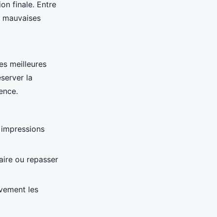
ion finale. Entre
es mauvaises
es meilleures
server la
ence.
 impressions
iaire ou repasser
ivement les