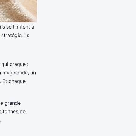
ls se limitent à
stratégie, ils
 qui craque :
n mug solide, un
n. Et chaque
ne grande
es tonnes de
.