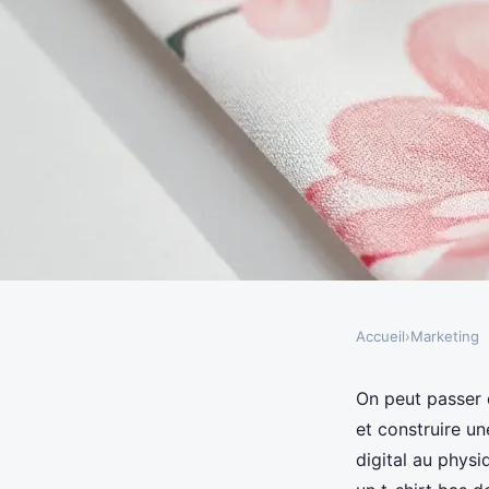
Accueil
›
Marketing
MARKETING
Transformez vos texti
On peut passer d
et construire u
Koaprint : les meille
digital au physi