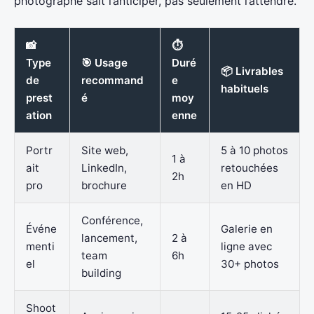
photographe sait l’anticiper, pas seulement l’attendre.
📸
⏱️
Type
🎯 Usage
Duré
📦 Livrables
de
recommand
e
habituels
prest
é
moy
ation
enne
Portr
Site web,
5 à 10 photos
1 à
ait
LinkedIn,
retouchées
2h
pro
brochure
en HD
Conférence,
Événe
Galerie en
lancement,
2 à
menti
ligne avec
team
6h
el
30+ photos
building
Shoot