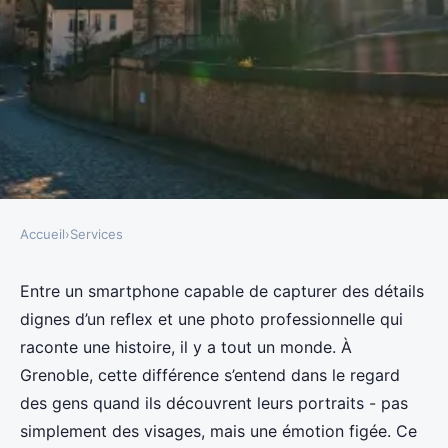
Accueil
›
Services
SERVICES
Les meilleurs photographes à
Entre un smartphone capable de capturer des détails
dignes d’un reflex et une photo professionnelle qui
Grenoble pour vos séances
raconte une histoire, il y a tout un monde. À
photos
Grenoble, cette différence s’entend dans le regard
des gens quand ils découvrent leurs portraits - pas
Nicet
•
30/03/2026 12:46
•
9 min de lecture
simplement des visages, mais une émotion figée. Ce