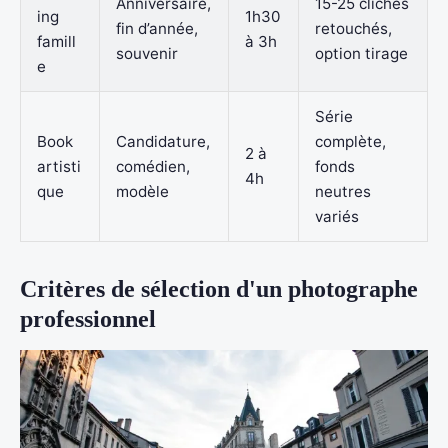
Anniversaire,
15-25 clichés
ing
1h30
fin d’année,
retouchés,
famill
à 3h
souvenir
option tirage
e
Série
Book
Candidature,
complète,
2 à
artisti
comédien,
fonds
4h
que
modèle
neutres
variés
Critères de sélection d'un photographe
professionnel